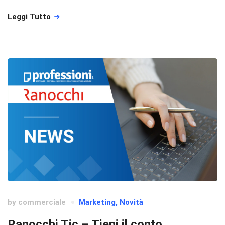
Leggi Tutto
by
commerciale
Marketing
,
Novità
Ranocchi Tic – Tieni il conto