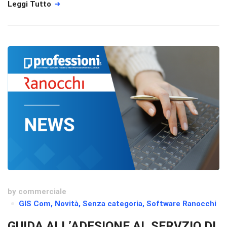
Leggi Tutto
by
commerciale
GIS Com
,
Novità
,
Senza categoria
,
Software Ranocchi
GUIDA ALL’ADESIONE AL SERVZIO DI