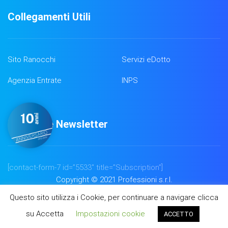
Collegamenti Utili
Sito Ranocchi
Servizi eDotto
Agenzia Entrate
INPS
Iscrizione Newsletter
[contact-form-7 id=”5533″ title=”Subscription”]
Copyright © 2021 Professioni s.r.l.
Questo sito utilizza i Cookie, per continuare a navigare clicca
su Accetta
Impostazioni cookie
ACCETTO