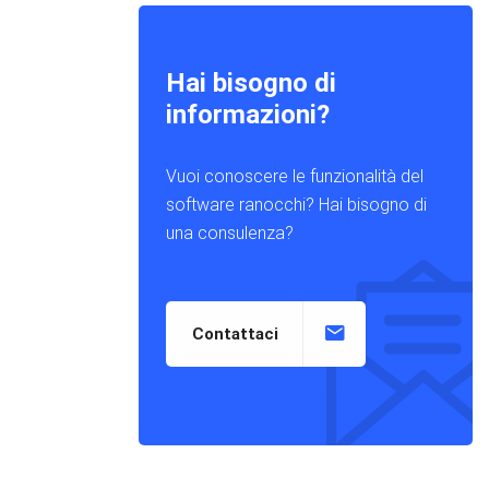
Hai bisogno di
informazioni?
Vuoi conoscere le funzionalità del
software ranocchi? Hai bisogno di
una consulenza?
Contattaci