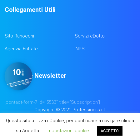
Collegamenti Utili
Sito Ranocchi
Servizi eDotto
Agenzia Entrate
INPS
Iscrizione Newsletter
[contact-form-7 id=”5533″ title=”Subscription”]
Copyright © 2021 Professioni s.r.l.
Questo sito utilizza i Cookie, per continuare a navigare clicca
su Accetta
Impostazioni cookie
ACCETTO