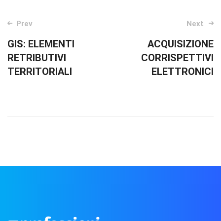
Post
Prev
Next
navigation
GIS: ELEMENTI
ACQUISIZIONE
RETRIBUTIVI
CORRISPETTIVI
TERRITORIALI
ELETTRONICI